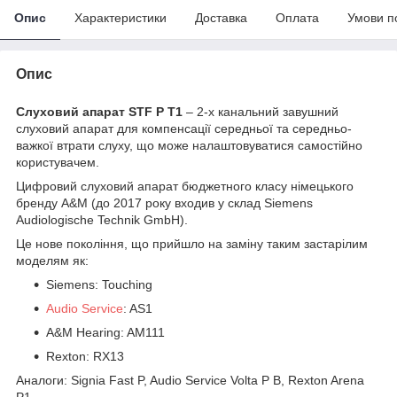
Опис
Характеристики
Доставка
Оплата
Умови п
Опис
Слуховий апарат STF P T1
– 2-х канальний завушний
слуховий апарат для компенсації середньої та середньо-
важкої втрати слуху, що може налаштовуватися самостійно
користувачем.
Цифровий слуховий апарат бюджетного класу німецького
бренду A&M (до 2017 року входив у склад Siemens
Audiologische Technik GmbH).
Це нове покоління, що прийшло на заміну таким застарілим
моделям як:
Siemens: Touching
Audio Service
: AS1
A&M Hearing: AM111
Rexton: RX13
Аналоги: Signia Fast P, Audio Service Volta P B, Rexton Arena
P1