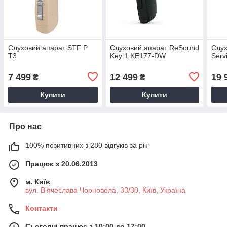
Слуховий апарат STF P
Слуховий апарат ReSound
Слух
T3
Key 1 KE177-DW
Serv
7 499
12 499
19 
₴
₴
Купити
Купити
Про нас
100% позитивних з 280 відгуків за рік
Працює з 20.06.2013
м. Київ
вул. В'ячеслава Чорновола, 33/30, Київ, Україна
Контакти
Сьогодні працює з 10:00 до 17:00