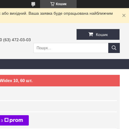
Кошик
с або вихідний. Ваша заявка буде опрацьована найближчим
Кошик
0 (63) 472-03-03
idex 10, 60 шт.
 з