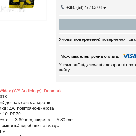
+380 (68) 472-03-03
повернення това
У компанії підключені електронні пла
сайту.
Widex (WS Audiology), Denmark
313
я:
для слухових апаратів
йки:
ZA, повітряно-цинкова
:
10, PR70
сота — 3.60 mm, ширина — 5.80 mm
 ємність:
виробник не вказує
4 V