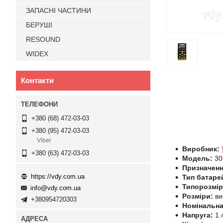
ЗАПАСНІ ЧАСТИНИ
БЕРУШІ
RESOUND
WIDEX
Контакти
+380 (68) 472-03-03
+380 (95) 472-03-03
Viber
Виробник:
+380 (63) 472-03-03
Модель:
30
Призначенн
https://vdy.com.ua
Тип батаре
Типорозмір
info@vdy.com.ua
Розміри:
ви
+380954720303
Номінальна
Напруга:
1.