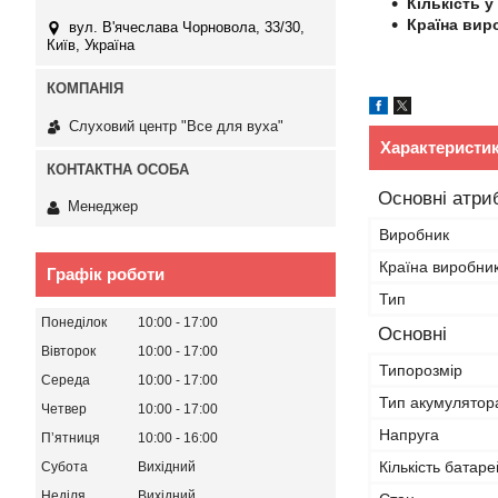
Кількість у
Країна вир
вул. В'ячеслава Чорновола, 33/30,
Київ, Україна
Слуховий центр "Все для вуха"
Характеристи
Основні атри
Менеджер
Виробник
Країна виробни
Графік роботи
Тип
Понеділок
10:00
17:00
Основні
Вівторок
10:00
17:00
Типорозмір
Середа
10:00
17:00
Тип акумулятор
Четвер
10:00
17:00
Напруга
Пʼятниця
10:00
16:00
Кількість батаре
Субота
Вихідний
Неділя
Вихідний