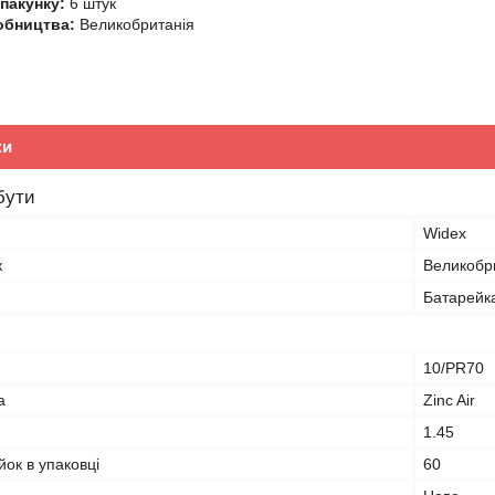
 пакунку:
6 штук
обництва:
Великобританія
ки
бути
Widex
к
Великобр
Батарейк
10/PR70
а
Zinc Air
1.45
йок в упаковці
60