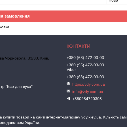
Нове
ля замовлення
ковка
+380 (68) 472-03-03
ва Чорновола, 33/30, Київ,
+380 (95) 472-03-03
Viber
+380 (63) 472-03-03
https://vdy.com.ua
тр "Все для вуха"
info@vdy.com.ua
+380954720303
 купити товари на сайті інтернет-магазину vdy.kiev.ua. Кількість з
аконодавством України.