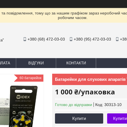
та повідомлення, тому що за нашим графіком зараз неробочий ча
робочим часом.
+380 (68) 472-03-03
+380 (95) 472-03-03
+38
ха"
ПЛАТА
ВІДГУКИ
КОНТАКТИ
60 батарейок
Батарейки для слухових апаратів W
1 000 ₴/упаковка
Готово до відправки
Код:
30313-10
Купити
Купити