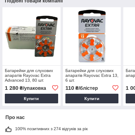
Подібні товари компанії
Батарейки для слухових
Батарейки для слухових
Бата
апаратів Rayovac Extra
апаратів Rayovac Extra 13,
апар
Advanced 13, 80 шт.
6 шт.
1 280
110
1 0
₴/упаковка
₴/блістер
Купити
Купити
Про нас
100% позитивних з 274 відгуків за рік