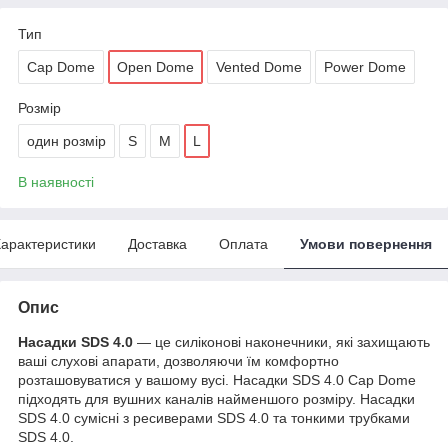
Тип
Cap Dome
Open Dome
Vented Dome
Power Dome
Розмір
один розмір
S
M
L
В наявності
арактеристики
Доставка
Оплата
Умови повернення
Опис
Насадки SDS 4.0
— це силіконові наконечники, які захищають
ваші слухові апарати, дозволяючи їм комфортно
розташовуватися у вашому вусі. Насадки SDS 4.0 Cap Dome
підходять для вушних каналів найменшого розміру. Насадки
SDS 4.0 сумісні з ресиверами SDS 4.0 та тонкими трубками
SDS 4.0.