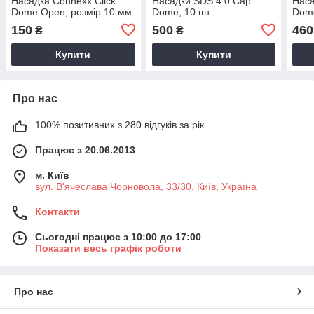
Насадка Connexx Click
Насадки SDS 4.0 Cap
Нас
Dome Open, розмір 10 мм
Dome, 10 шт.
Dome
150
500
460
₴
₴
Купити
Купити
Про нас
100% позитивних з 280 відгуків за рік
Працює з 20.06.2013
м. Київ
вул. В'ячеслава Чорновола, 33/30, Київ, Україна
Контакти
Сьогодні працює з 10:00 до 17:00
Показати весь графік роботи
Про нас