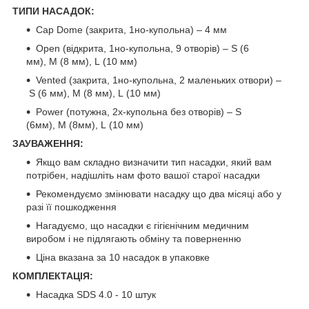
ТИПИ НАСАДОК:
Cap Dome (закрита, 1но-купольна) – 4 мм
Open (відкрита, 1но-купольна, 9 отворів) – S (6
мм), M (8 мм), L (10 мм)
Vented (закрита, 1но-купольна, 2 маленьких отвори) –
S (6 мм), M (8 мм), L (10 мм)
Power (потужна, 2х-купольна без отворів) – S
(6мм), M (8мм), L (10 мм)
ЗАУВАЖЕННЯ:
Якщо вам складно визначити тип насадки, який вам
потрібен, надішліть нам фото вашої старої насадки
Рекомендуємо змінювати насадку що два місяці або у
разі її пошкодження
Нагадуємо, що насадки є гігієнічним медичним
виробом і не підлягають обміну та поверненню
Ціна вказана за 10 насадок в упаковке
КОМПЛЕКТАЦІЯ:
Насадка SDS 4.0 - 10 штук