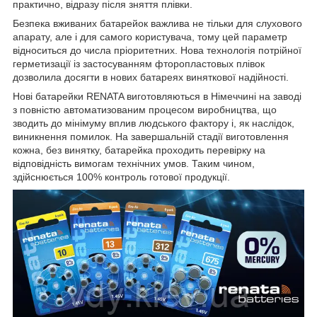
практично, відразу після зняття плівки.
Безпека вживаних батарейок важлива не тільки для слухового
апарату, але і для самого користувача, тому цей параметр
відноситься до числа пріоритетних. Нова технологія потрійної
герметизації із застосуванням фторопластовых плівок
дозволила досягти в нових батареях виняткової надійності.
Нові батарейки RENATA виготовляються в Німеччині на заводі
з повністю автоматизованим процесом виробництва, що
зводить до мінімуму вплив людського фактору і, як наслідок,
виникнення помилок. На завершальній стадії виготовлення
кожна, без винятку, батарейка проходить перевірку на
відповідність вимогам технічних умов. Таким чином,
здійснюється 100% контроль готової продукції.