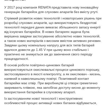
У 2017 році компанія RENATA представила нову інноваційну
генерацію батарейок для слухових апаратів без вмісту ртуті.
Стрімкий розвиток нових технологій і новаторських рішень при
розробці слухових апаратів, що використовують бездротові
технології передачі даних вимагає збільшеного запасу енергії
від існуючих батарейок. В нових батареях задача була
вирішена завдяки застосуванню абсолютно нових технологій,
а також нових матеріалів з високим вмістом активних речовин.
Завдяки цьому номінальну напругу для всіх типів батарей
вдалося довести до 1.45 V при цьому воно стабільно і
практично не знижується аж до закінчення свого періоду
працездатності.
В основі роботи повітряно-цинкових батарей
використовуються окислювальні процеси цинкового порошку,
застосовуваного в якості електроліту, а як окислювач - кисень,
наявний в навколишньому повітрі. Позитивний контакт
батарейки має отвір. При виробництві ці отвори греметично
закривають плівкою, яка запобігає доступу кисню до моменту
використання батарейки в слуховому апараті.
Із застосуванням нової технології і конструктивних
особливостей процес активації нових батаеек відбувається,