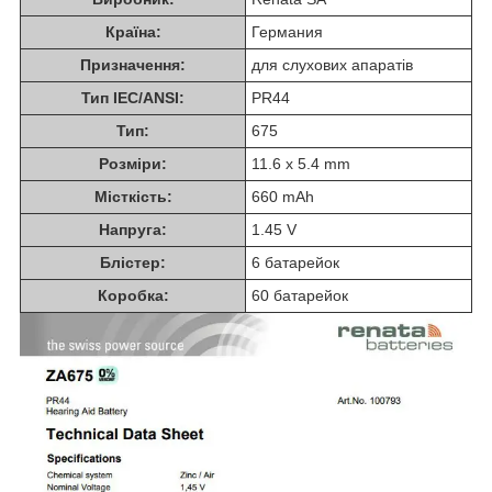
Країна:
Германия
Призначення:
для слухових апаратів
Тип IEC/ANSI:
PR44
Тип:
675
Розміри:
11.6 x 5.4 mm
Місткість:
660 mAh
Напруга:
1.45 V
Блістер:
6 батарейок
Коробка:
60 батарейок