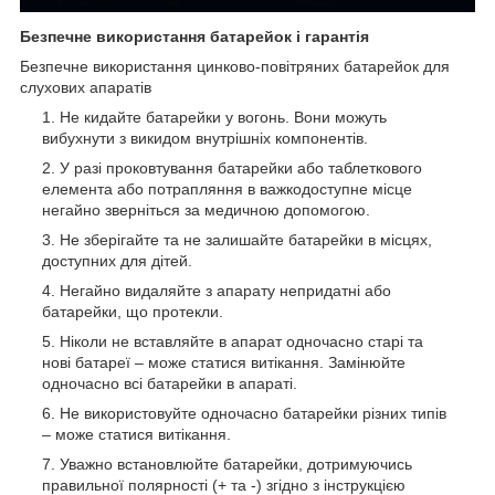
Безпечне використання батарейок і гарантія
Безпечне використання цинково-повітряних батарейок для
слухових апаратів
Не кидайте батарейки у вогонь. Вони можуть
вибухнути з викидом внутрішніх компонентів.
У разі проковтування батарейки або таблеткового
елемента або потрапляння в важкодоступне місце
негайно зверніться за медичною допомогою.
Не зберігайте та не залишайте батарейки в місцях,
доступних для дітей.
Негайно видаляйте з апарату непридатні або
батарейки, що протекли.
Ніколи не вставляйте в апарат одночасно старі та
нові батареї – може статися витікання. Замінюйте
одночасно всі батарейки в апараті.
Не використовуйте одночасно батарейки різних типів
– може статися витікання.
Уважно встановлюйте батарейки, дотримуючись
правильної полярності (+ та -) згідно з інструкцією