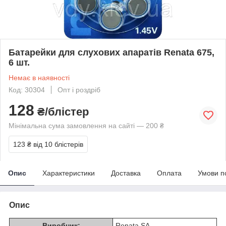
Батарейки для слухових апаратів Renata 675,
6 шт.
Немає в наявності
Код: 30304
Опт і роздріб
128
₴/блістер
Мінімальна сума замовлення на сайті — 200 ₴
123 ₴
від 10 блістерів
Опис
Характеристики
Доставка
Оплата
Умови п
Опис
Виробник:
Renata SA