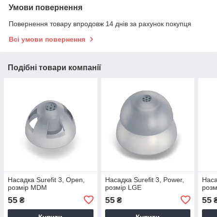
Умови повернення
Повернення товару впродовж 14 днів за рахунок покупця
Всі умови повернення
Подібні товари компанії
Насадка Surefit 3, Open,
Насадка Surefit 3, Power,
Наса
розмір MDM
розмір LGE
роз
55
55
55
₴
₴
Купити
Купити