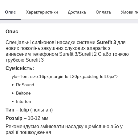
Опис
Характеристики
Доставка
Оплата
Умови п
Опис
Спеціальні силіконові насадки системи
Surefit 3
для
нових поколінь завушних слухових апаратів з
винесеним телефоном Surefit 3/Surefit 2 C або тонкою
трубкою Surefit 3
Сумісність:
yle="font-size:16px;margin-left:20px;padding-left:0px">
ReSound
Beltone
Interton
Тип
– tulip (тюльпан)
Розмір
– 10-12 мм
Рекомендуємо змінювати насадку щомісячно або у
разі її пошкодження