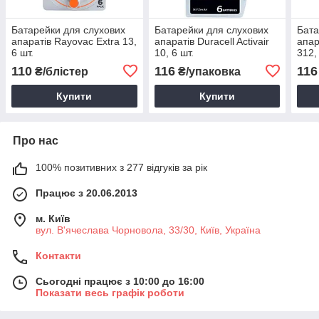
Батарейки для слухових
Батарейки для слухових
Бата
апаратів Rayovac Extra 13,
апаратів Duracell Activair
апар
6 шт.
10, 6 шт.
312,
110
116
116
₴/блістер
₴/упаковка
Купити
Купити
Про нас
100% позитивних з 277 відгуків за рік
Працює з 20.06.2013
м. Київ
вул. В'ячеслава Чорновола, 33/30, Київ, Україна
Контакти
Сьогодні працює з 10:00 до 16:00
Показати весь графік роботи